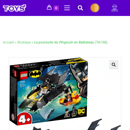
0
Accueil
»
Boutique
»
La poursuite du Pingouin en Batbateau (76158)
🔍