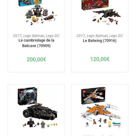
AJOUTER AU PANIER
AJOUTER AU PANIER
2017
,
Lego Batman
,
Lego DC
2017
,
Lego Batman
,
Lego DC
Le cambriolage de la
Le Batwing (70916)
Batcave (70909)
120,00
€
200,00
€
AJOUTER AU PANIER