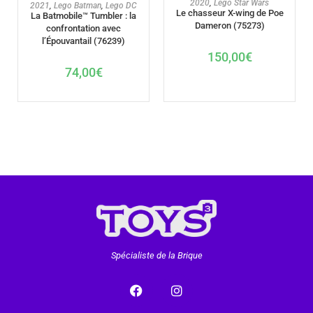
2020
,
Lego Star Wars
AJOUTER AU PANIER
2021
,
Lego Batman
,
Lego DC
Le chasseur X-wing de Poe
La Batmobile™ Tumbler : la
Dameron (75273)
confrontation avec
l’Épouvantail (76239)
150,00
€
74,00
€
Spécialiste de la Brique