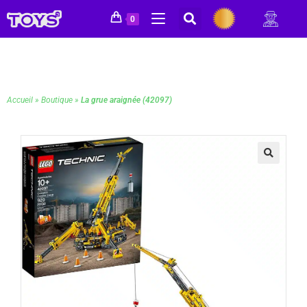
0
Accueil
»
Boutique
»
La grue araignée (42097)
🔍