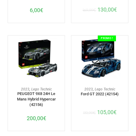
130,00
€
6,00
€
169,99
€
PROMO !
AJOUTER AU PANIER
AJOUTER AU PANIER
2023
,
Lego Technic
2023
,
Lego Technic
PEUGEOT 9X8 24H Le
Ford GT 2022 (42154)
Mans Hybrid Hypercar
(42156)
105,00
€
119,99
€
200,00
€