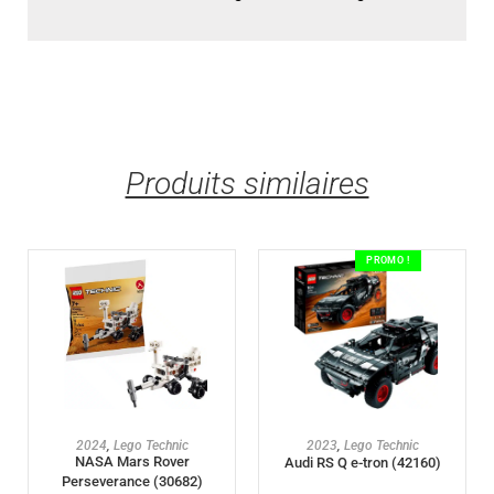
Produits similaires
PROMO !
AJOUTER AU PANIER
AJOUTER AU PANIER
2024
,
Lego Technic
2023
,
Lego Technic
NASA Mars Rover
Audi RS Q e-tron (42160)
Perseverance (30682)