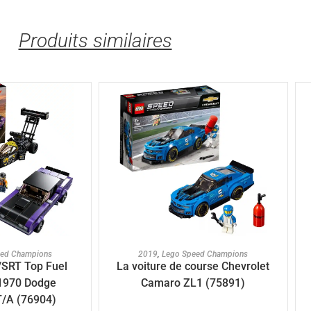
Produits similaires
AJOUTER AU PANIER
U PANIER
2019
,
Lego Speed Champions
eed Champions
La voiture de course Chevrolet
SRT Top Fuel
Camaro ZL1 (75891)
 1970 Dodge
T/A (76904)