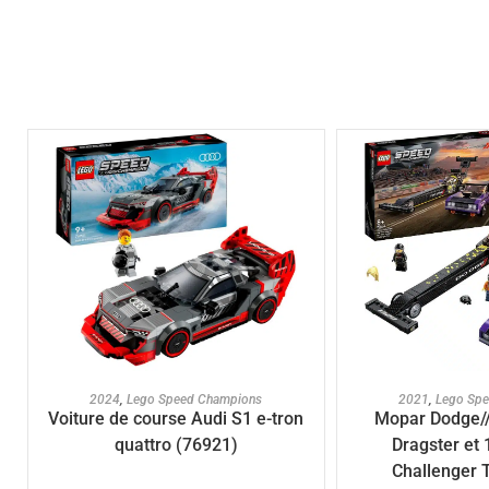
AJOUTER AU PANIER
AJOUTER A
2024
,
Lego Speed Champions
2021
,
Lego Sp
Voiture de course Audi S1 e-tron
Mopar Dodge//
quattro (76921)
Dragster et
Challenger 