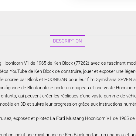
DESCRIPTION
ang Hoonicorn V1 de 1965 de Ken Block (77262) avec ce fascinant 
déos YouTube de Ken Block de construire, jouer et exposer une légen
hicule cocréé par Block et HOONIGAN pour leur film Gymkhana SEVEN à
 minifigurine de Block incluse porte un chapeau et une veste Hoonico
fants, qui peuvent créer les répliques d’une vaste gamme de véhicul
 modèle en 3D et suivre leur progression grâce aux instructions numé
z, exposez et pilotez La Ford Mustang Hoonicorn V1 de 1965 de
ion inclut une minifigurine de Ken Block portant un chapeau et une