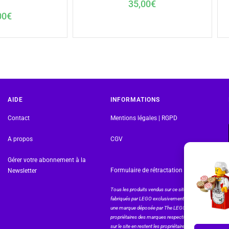
35,00
€
00
€
AIDE
INFORMATIONS
Contact
Mentions légales | RGPD
A propos
CGV
Gérer votre abonnement à la
Formulaire de rétractation
Newsletter
Tous les produits vendus sur ce site sont
fabriqués par LEGO exclusivement. LEGO® est
une marque déposée par The LEGO Group. Les
propriétaires des marques respectives citées
sur le site en restent les propriétaires. Tous