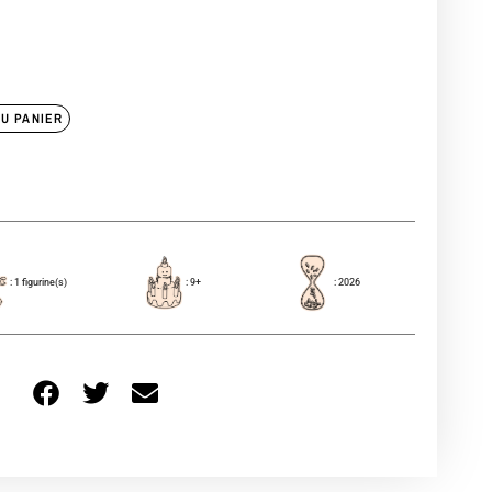
U PANIER
: 1 figurine(s)
: 9+
: 2026