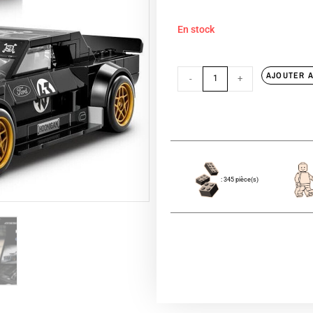
En stock
AJOUTER A
-
+
: 345 pièce(s)