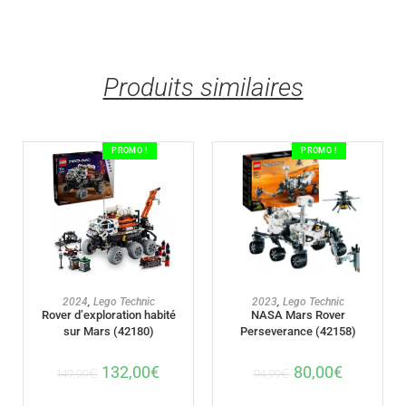
Produits similaires
PROMO !
PROMO !
AJOUTER AU PANIER
AJOUTER AU PANIER
2024
,
Lego Technic
2023
,
Lego Technic
Rover d’exploration habité
NASA Mars Rover
sur Mars (42180)
Perseverance (42158)
132,00
€
80,00
€
149,99
€
94,99
€