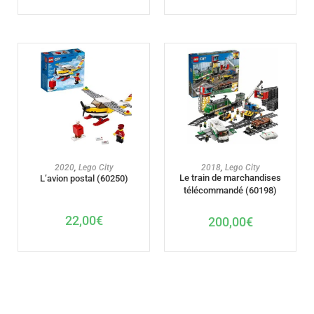
AJOUTER AU PANIER
AJOUTER AU PANIER
2020
,
Lego City
2018
,
Lego City
Le train de marchandises
L’avion postal (60250)
télécommandé (60198)
22,00
€
200,00
€