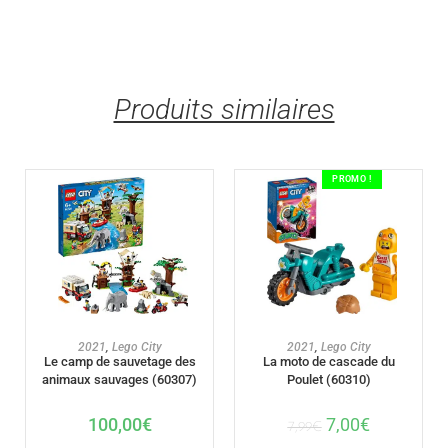
Produits similaires
PROMO !
AJOUTER AU PANIER
AJOUTER AU PANIER
2021
,
Lego City
2021
,
Lego City
Le camp de sauvetage des
La moto de cascade du
animaux sauvages (60307)
Poulet (60310)
100,00
€
7,00
€
7,99
€