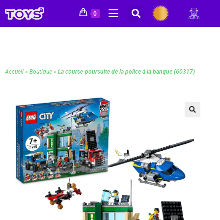
0
Accueil
»
Boutique
»
La course-poursuite de la police à la banque (60317)
🔍