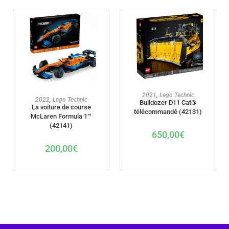
AJOUTER AU PANIER
2021
,
Lego Technic
AJOUTER AU PANIER
2022
,
Lego Technic
Bulldozer D11 Cat®
La voiture de course
télécommandé (42131)
McLaren Formula 1™
(42141)
650,00
€
200,00
€