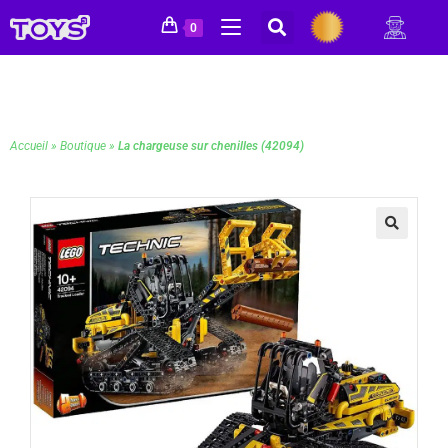
0
Accueil
»
Boutique
»
La chargeuse sur chenilles (42094)
🔍