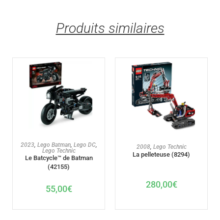
Produits similaires
AJOUTER AU PANIER
2023
,
Lego Batman
,
Lego DC
,
AJOUTER AU PANIER
2008
,
Lego Technic
Lego Technic
La pelleteuse (8294)
Le Batcycle™ de Batman
(42155)
280,00
€
55,00
€