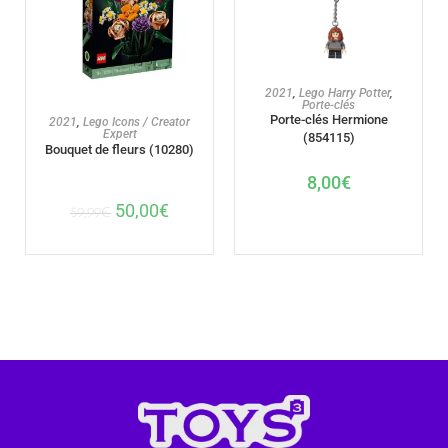
AJOUTER AU PANIER
2021
,
Lego Harry Potter
,
Porte-clés
Porte-clés Hermione
AJOUTER AU PANIER
2021
,
Lego Icons / Creator
Expert
(854115)
Bouquet de fleurs (10280)
8,00
€
50,00
€
59,99
€