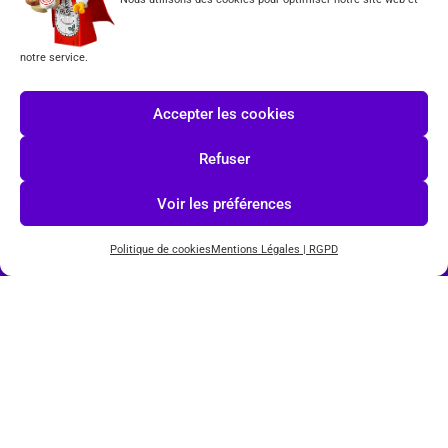
CGV
notre service.
Formulaire de rétractation
Tous les produits vendus sur ce site sont fabriqués par LEGO exclusivement. LEGO® est une
Accepter les cookies
marque déposée par The LEGO Group. Les propriétaires des marques respectives citées sur le site
en restent les propriétaires. Tous droits réservés.
Refuser
INSCRIPTION À LA NEWSLETTER
Voir les préférences
Politique de cookies
Mentions Légales | RGPD
J'accepte les conditions du
RGPD.
© COPYRIGHT 2026-
TOYS PUISSANCE 3
POWERED BY
IMAGINEWEBSITE