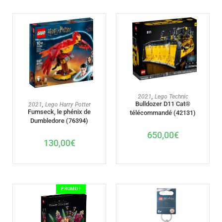
AJOUTER AU PANIER
2021
,
Lego Technic
AJOUTER AU PANIER
Bulldozer D11 Cat®
2021
,
Lego Harry Potter
Fumseck, le phénix de
télécommandé (42131)
Dumbledore (76394)
650,00
€
130,00
€
PROMO !