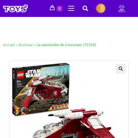
0
Accueil
»
Boutique
»
La canonnière de Coruscant (75354)
🔍