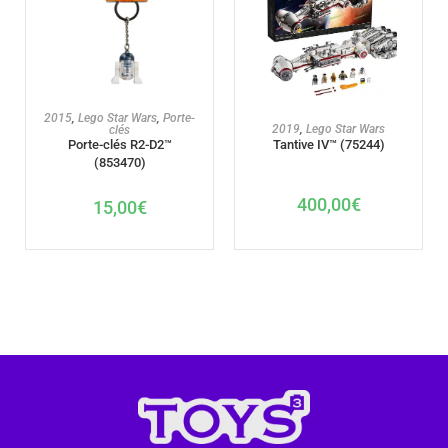
AJOUTER AU PANIER
2015
,
Lego Star Wars
,
Porte-
AJOUTER AU PANIER
2019
,
Lego Star Wars
clés
Tantive IV™ (75244)
Porte-clés R2-D2™
(853470)
400,00
€
15,00
€