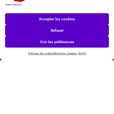
notre service.
Formulaire de rétractation
Accepter les cookies
Tous les produits vendus sur ce site sont fabriqués par LEGO exclusivement. LEGO® est une
marque déposée par The LEGO Group. Les propriétaires des marques respectives citées sur le site
Refuser
en restent les propriétaires. Tous droits réservés.
INSCRIPTION À LA NEWSLETTER
Voir les préférences
Politique de cookies
Mentions Légales | RGPD
J'accepte les conditions du
RGPD.
© COPYRIGHT 2026-
TOYS PUISSANCE 3
POWERED BY
IMAGINEWEBSITE