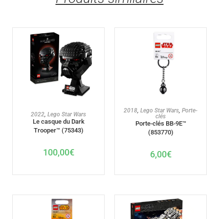
AJOUTER AU PANIER
2018
,
Lego Star Wars
,
Porte-
AJOUTER AU PANIER
2022
,
Lego Star Wars
clés
Le casque du Dark
Porte-clés BB-9E™
Trooper™ (75343)
(853770)
100,00
€
6,00
€