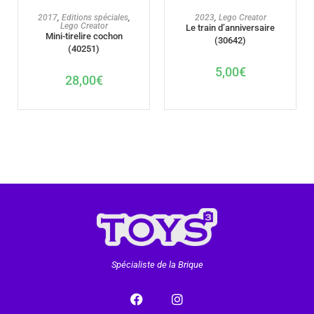
AJOUTER AU PANIER
AJOUTER AU PANIER
2017
,
Editions spéciales
,
2023
,
Lego Creator
Lego Creator
Le train d’anniversaire
Mini-tirelire cochon
(30642)
(40251)
5,00
€
28,00
€
Spécialiste de la Brique