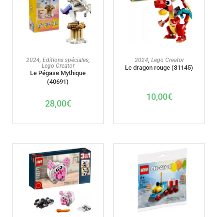
AJOUTER AU PANIER
AJOUTER AU PANIER
2024
,
Editions spéciales
,
2024
,
Lego Creator
Lego Creator
Le dragon rouge (31145)
Le Pégase Mythique
(40691)
10,00
€
28,00
€