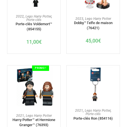
AJOUTER AU PANIER
2022
,
Lego Harry Potter
,
AJOUTER AU PANIER
2023
,
Lego Harry Potter
Porte-clés
Dobby™ l’elfe de maison
Porte-clés Voldemort™
(76421)
(854155)
45,00
€
11,00
€
PROMO !
AJOUTER AU PANIER
2021
,
Lego Harry Potter
,
Porte-clés
AJOUTER AU PANIER
2021
,
Lego Harry Potter
Porte-clés Ron (854116)
Harry Potter™ et Hermione
Granger™ (76393)