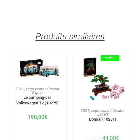
Produits similaires
PROMO !
AJOUTER AU PANIER
2021
,
Lego Icons / Creator
Expert
Le camping-car
Volkswagen T2 (10279)
AJOUTER AU PANIER
2021
,
Lego Icons / Creator
Expert
190,00
€
Bonsaï (10281)
44,00
€
50,00
€