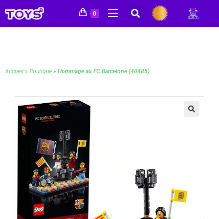
0
Accueil
»
Boutique
»
Hommage au FC Barcelone (40485)
🔍