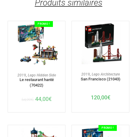
Produits similaires
PROMO !
AJOUTER AU PANIER
2019
,
Lego Architecture
AJOUTER AU PANIER
2019
,
Lego Hidden Side
San Francisco (21043)
Le restaurant hanté
(70422)
120,00
€
44,00
€
54,99
€
PROMO !