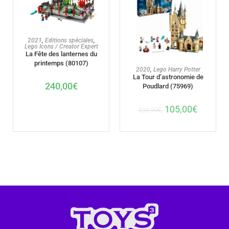
AJOUTER AU PANIER
2021
,
Editions spéciales
,
Lego Icons / Creator Expert
La Fête des lanternes du
printemps (80107)
AJOUTER AU PANIER
2020
,
Lego Harry Potter
La Tour d’astronomie de
240,00
€
Poudlard (75969)
105,00
€
109,99
€