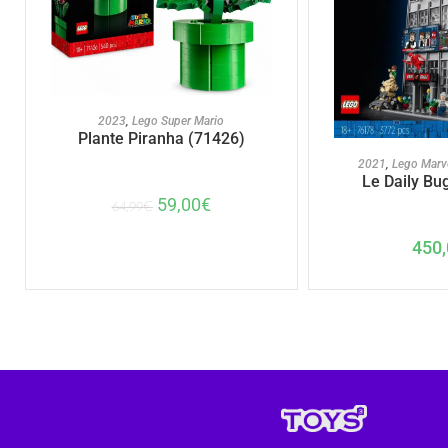
AJOUTER AU PANIER
2023
,
Lego Super Mario
Plante Piranha (71426)
AJOUTER A
2021
,
Lego Marv
Le Daily Bu
59,00
€
64,99
€
450,