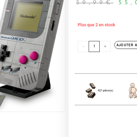
59,99
€
55,
Plus que 2 en stock
AJOUTER A
-
+
: 421 pièce(s)