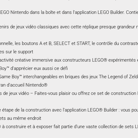
LEGO Nintendo dans la boîte et dans l’application LEGO Builder. Conti
irs de jeux vidéo classiques avec cette réplique presque grandeur 
onnelle, les boutons A et B, SELECT et START, le contrôle du contraste
s sur le support
ctivité créative immersive aux constructeurs LEGO® expérimentés et
y™ d’apprécier eux aussi ce défi
 Game Boy™ interchangeables en briques des jeux The Legend of Zeld
cran d’accueil Nintendo®
de jeux vidéo – Faites-vous plaisir ou offrez ce set de constructi
tape de la construction avec l’application LEGO® Builder : vous pou
sets au même endroit
construire et à exposer fait partie d’une vaste collection de sets L