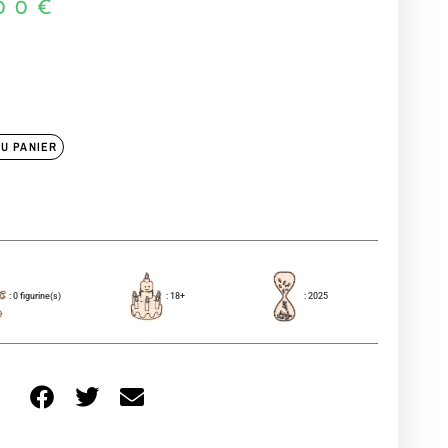
00
€
U PANIER
: 0 figurine(s)
: 18+
: 2025