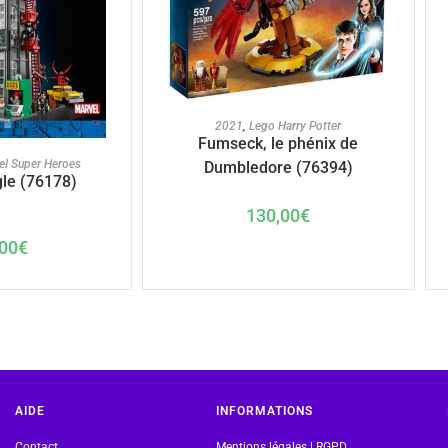
AJOUTER AU PANIER
2021
,
Lego Harry Potter
Fumseck, le phénix de
U PANIER
el Super Heroes
Dumbledore (76394)
gle (76178)
130,00
€
00
€
AIDE
INFORMATIONS
Contact
Mentions légales | RGPD