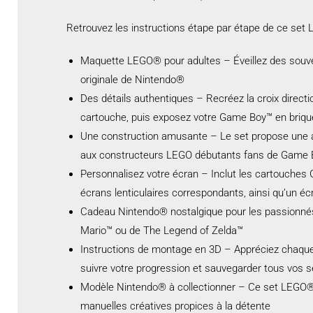
Retrouvez les instructions étape par étape de ce set 
Maquette LEGO® pour adultes – Éveillez des souven
originale de Nintendo®
Des détails authentiques – Recréez la croix directi
cartouche, puis exposez votre Game Boy™ en brique
Une construction amusante – Le set propose une a
aux constructeurs LEGO débutants fans de Game Bo
Personnalisez votre écran – Inclut les cartouches
écrans lenticulaires correspondants, ainsi qu’un é
Cadeau Nintendo® nostalgique pour les passionnés 
Mario™ ou de The Legend of Zelda™
Instructions de montage en 3D – Appréciez chaque é
suivre votre progression et sauvegarder tous vos 
Modèle Nintendo® à collectionner – Ce set LEGO® à 
manuelles créatives propices à la détente