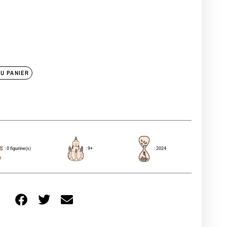
U PANIER
: 0 figurine(s)
: 9+
: 2024