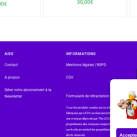
30,00
€
00
€
AIDE
INFORMATIONS
Contact
Mentions légales | RGPD
A propos
CGV
Gérer votre abonnement à la
Formulaire de rétractation
Newsletter
Tous les produits vendus sur ce site sont
fabriqués par LEGO exclusivement. LEGO® est
une marque déposée par The LEGO Group. Les
propriétaires des marques respectives citées
sur le site en restent les propriétaires. Tous
Accepter
droits réservés.