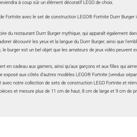
deviendra à coup sûr un élément décoratif LEGO de choix.
de Fortnite avec le set de construction LEGO® Fortnite Durrr Burger i
spire du restaurant Durrr Burger mythique, qui apparaît également da
dorer découvrir les yeux et la langue du Durrr Burger, ainsi que l’emb
, le burger est un bel objet que les amateurs de jeux vidéo peuvent 
ert en cadeau aux gamers, ainsi qu’aux garçons et aux filles qui aim
être exposé aux côtés d’autres modèles LEGO® Fortnite (vendus sépar
é avec notre collection de sets de construction LEGO Fortnite et réim
pièces et mesure plus de 11 cm de haut, 8 cm de large et 9 cm de p