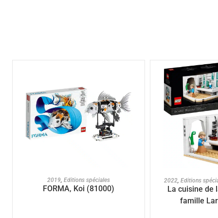
AJOUTER AU PANIER
AJOUTER A
2019
,
Editions spéciales
2022
,
Editions spéci
FORMA, Koi (81000)
La cuisine de 
famille La