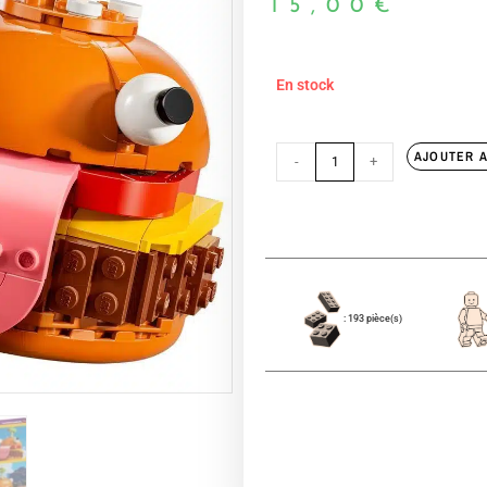
15,00
€
En stock
AJOUTER A
-
+
: 193 pièce(s)