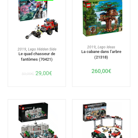
AJOUTER AU PANIER
2019
,
Lego Ideas
AJOUTER AU PANIER
2019
,
Lego Hidden Side
La cabane dans l’arbre
Le quad chasseur de
(21318)
fantômes (70421)
260,00
€
29,00
€
39,99
€