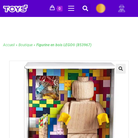
0
Accueil
»
Boutique
»
Figurine en bois LEGO® (853967)
🔍