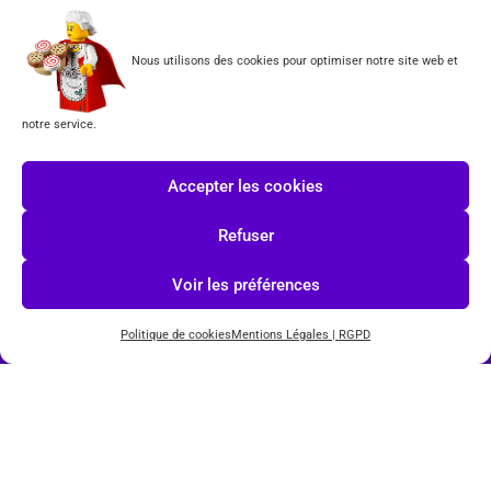
Formulaire de rétractation
Tous les produits vendus sur ce site sont fabriqués par LEGO exclusivement. LEGO® est une
Nous utilisons des cookies pour optimiser notre site web et
marque déposée par The LEGO Group. Les propriétaires des marques respectives citées sur le site
en restent les propriétaires. Tous droits réservés.
notre service.
INSCRIPTION À LA NEWSLETTER
Accepter les cookies
Refuser
J'accepte les conditions du
RGPD.
Voir les préférences
Politique de cookies
Mentions Légales | RGPD
© COPYRIGHT 2026-
TOYS PUISSANCE 3
POWERED BY
IMAGINEWEBSITE