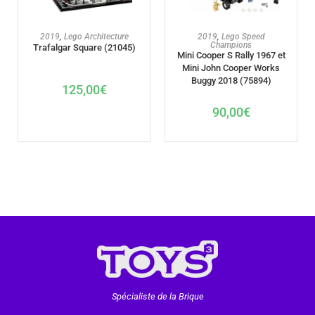
AJOUTER AU PANIER
AJOUTER AU PANIER
2019
,
Lego Architecture
2019
,
Lego Speed
Champions
Trafalgar Square (21045)
Mini Cooper S Rally 1967 et
Mini John Cooper Works
Buggy 2018 (75894)
125,00
€
90,00
€
Spécialiste de la Brique