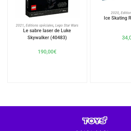
AJOUTER A
2020
,
Editio
Ice Skating 
AJOUTER AU PANIER
2021
,
Editions spéciales
,
Lego Star Wars
Le sabre laser de Luke
34,
Skywalker (40483)
190,00
€