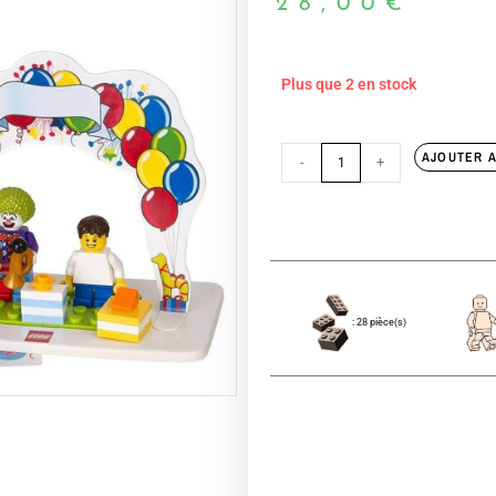
28,00
€
Plus que 2 en stock
AJOUTER A
-
+
: 28 pièce(s)