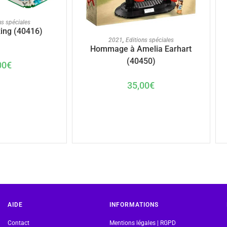
U PANIER
ns spéciales
Ring (40416)
AJOUTER AU PANIER
2021
,
Editions spéciales
Hommage à Amelia Earhart
(40450)
00
€
35,00
€
AIDE
INFORMATIONS
Contact
Mentions légales | RGPD