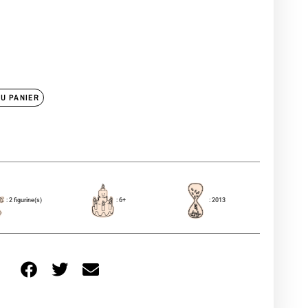
U PANIER
: 2 figurine(s)
: 6+
: 2013