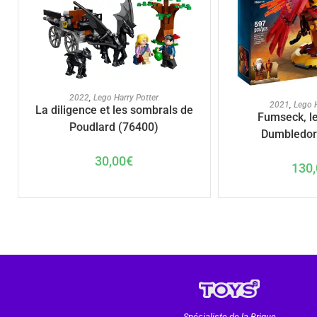
AJOUTER AU PANIER
2022
,
Lego Harry Potter
AJOUTER A
2021
,
Lego H
La diligence et les sombrals de
Fumseck, le
Poudlard (76400)
Dumbledor
30,00
€
130,
Spécialiste de la Brique