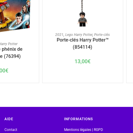
AJOUTER AU PANIER
2021
,
Lego Harry Potter
,
Porte-clés
Porte-clés Harry Potter™
U PANIER
arry Potter
(854114)
 phénix de
e (76394)
13,00
€
00
€
AIDE
INFORMATIONS
Contact
Mentions légales | RGPD