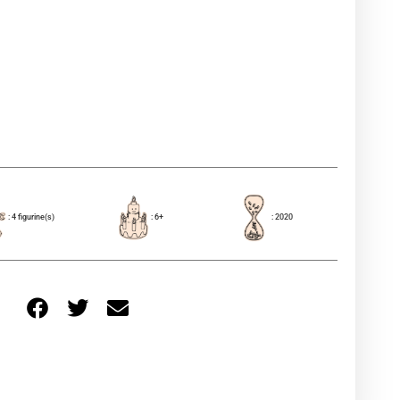
: 4 figurine(s)
: 6+
: 2020