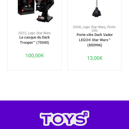
AJOUTER AU PANIER
2008
,
Lego Star Wars
,
Porte-
clés
AJOUTER AU PANIER
2022
,
Lego Star Wars
Porte-clés Dark Vador
Le casque du Dark
LEGO® Star Wars™
Trooper™ (75343)
(850996)
100,00
€
13,00
€