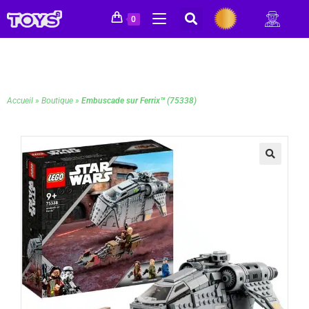
0
Accueil
»
Boutique
»
Embuscade sur Ferrix™ (75338)
🔍