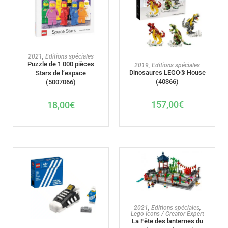
AJOUTER AU PANIER
2021
,
Editions spéciales
Puzzle de 1 000 pièces
AJOUTER AU PANIER
2019
,
Editions spéciales
Dinosaures LEGO® House
Stars de l’espace
(40366)
(5007066)
157,00
€
18,00
€
AJOUTER AU PANIER
2021
,
Editions spéciales
,
Lego Icons / Creator Expert
La Fête des lanternes du