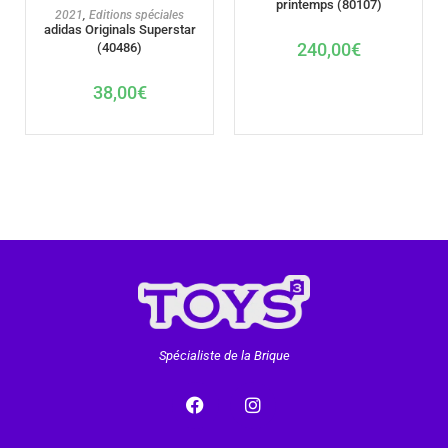
printemps (80107)
AJOUTER AU PANIER
2021
,
Editions spéciales
adidas Originals Superstar
240,00
€
(40486)
38,00
€
Spécialiste de la Brique