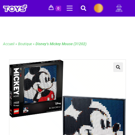
0
Accueil
»
Boutique
»
Disney’s Mickey Mouse (31202)
🔍