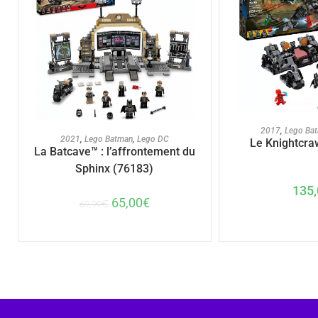
AJOUTER A
2017
,
Lego Ba
AJOUTER AU PANIER
2021
,
Lego Batman
,
Lego DC
Le Knightcra
La Batcave™ : l’affrontement du
Sphinx (76183)
135,
65,00
€
69,99
€