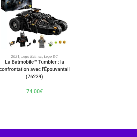
AJOUTER AU PANIER
2021
,
Lego Batman
,
Lego DC
La Batmobile™ Tumbler : la
confrontation avec l’Épouvantail
(76239)
74,00
€