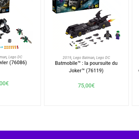
U PANIER
AJOUTER AU PANIER
tman
,
Lego DC
2019
,
Lego Batman
,
Lego DC
wler (76086)
Batmobile™ : la poursuite du
Joker™ (76119)
00
€
75,00
€