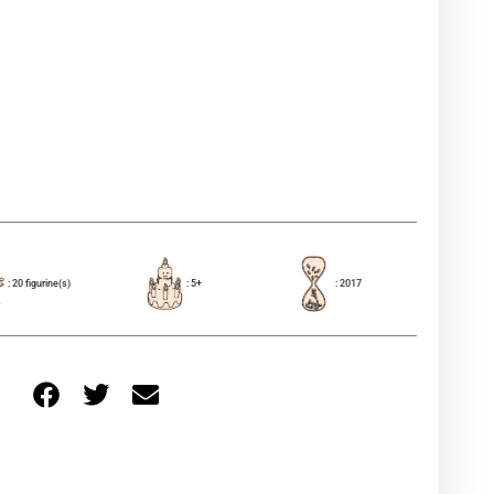
: 20 figurine(s)
: 5+
: 2017