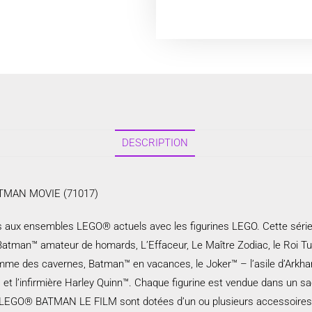
DESCRIPTION
BATMAN MOVIE (71017)
tes aux ensembles LEGO® actuels avec les figurines LEGO. Cette sé
tman™ amateur de homards, L’Effaceur, Le Maître Zodiac, le Roi Tut, 
e des cavernes, Batman™ en vacances, le Joker™ – l’asile d’Arkham
 l’infirmière Harley Quinn™. Chaque figurine est vendue dans un sac
érie LEGO® BATMAN LE FILM sont dotées d’un ou plusieurs accessoires