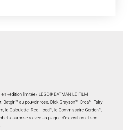
rie en «édition limitée» LEGO® BATMAN LE FILM
Batgirl™ au pouvoir rose, Dick Grayson™, Orca™, Fairy
, la Calculette, Red Hood™, le Commissaire Gordon™,
het « surprise » avec sa plaque d’exposition et son
.