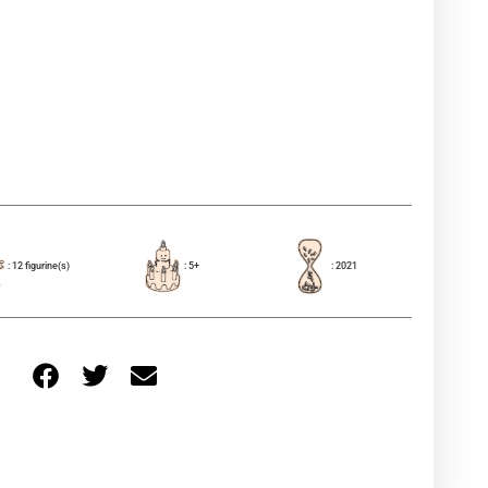
: 12 figurine(s)
: 5+
: 2021