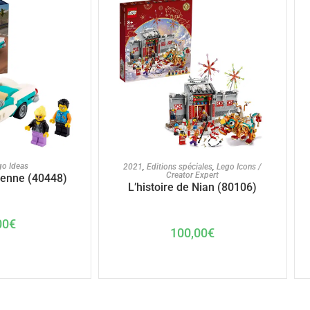
U PANIER
AJOUTER AU PANIER
go Ideas
2021
,
Editions spéciales
,
Lego Icons /
Creator Expert
ienne (40448)
L’histoire de Nian (80106)
00
€
100,00
€