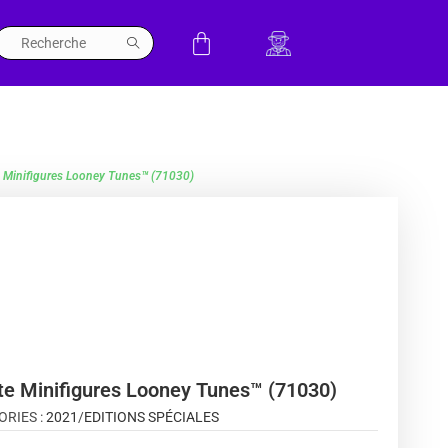
e Minifigures Looney Tunes™ (71030)
te Minifigures Looney Tunes™ (71030)
ORIES :
2021
/
EDITIONS SPÉCIALES