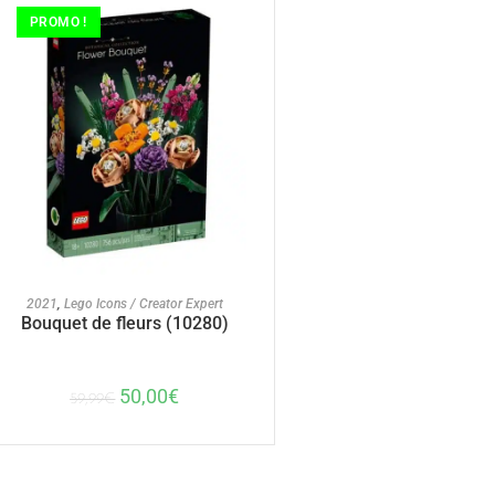
PROMO !
AJOUTER AU PANIER
2021
,
Lego Icons / Creator Expert
Bouquet de fleurs (10280)
50,00
€
59,99
€