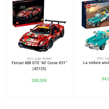
AJOUTER A
AJOUTER AU PANIER
2021
,
Le
2021
,
Lego Technic
La voiture anc
Ferrari 488 GTE “AF Corse #51”
(42125)
34,
200,00
€