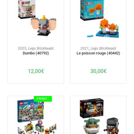
AJOUTER AU PANIER
AJOUTER AU PANIER
2025
,
Lego Brickheadz
2021
,
Lego Brickheadz
Dumbo (40792)
Le poisson rouge (40442)
12,00
€
30,00
€
PROMO !