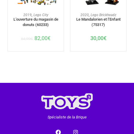
AJOUTER AU PANIER
AJOUTER AU PANIER
2019
,
Lego City
2020
,
Lego Brickheadz
L’ouverture du magasin de
Le Mandalorien et l’Enfant
donuts (60233)
(75317)
82,00
€
30,00
€
84,99
€
Spécialiste de la Brique