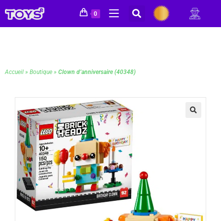
0
Accueil
»
Boutique
»
Clown d’anniversaire (40348)
🔍