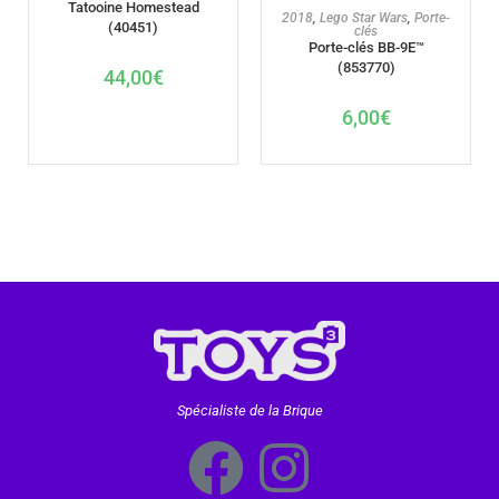
Tatooine Homestead
AJOUTER AU PANIER
2018
,
Lego Star Wars
,
Porte-
(40451)
clés
Porte-clés BB-9E™
(853770)
44,00
€
6,00
€
Spécialiste de la Brique