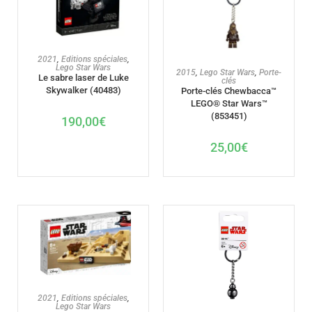
AJOUTER AU PANIER
2021
,
Editions spéciales
,
Lego Star Wars
AJOUTER AU PANIER
2015
,
Lego Star Wars
,
Porte-
Le sabre laser de Luke
clés
Skywalker (40483)
Porte-clés Chewbacca™
LEGO® Star Wars™
(853451)
190,00
€
25,00
€
AJOUTER AU PANIER
2021
,
Editions spéciales
,
Lego Star Wars