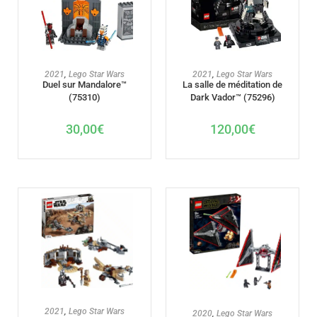
AJOUTER AU PANIER
AJOUTER AU PANIER
2021
,
Lego Star Wars
2021
,
Lego Star Wars
Duel sur Mandalore™
La salle de méditation de
(75310)
Dark Vador™ (75296)
30,00
€
120,00
€
AJOUTER AU PANIER
AJOUTER AU PANIER
2021
,
Lego Star Wars
2020
,
Lego Star Wars