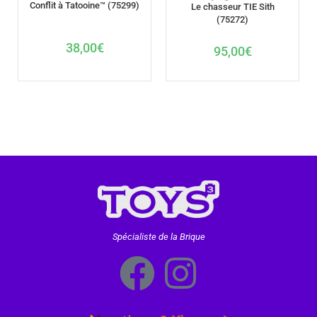
Conflit à Tatooine™ (75299)
Le chasseur TIE Sith
(75272)
38,00
€
95,00
€
Spécialiste de la Brique