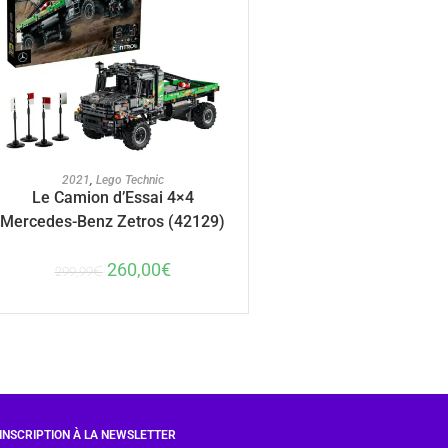
AJOUTER AU PANIER
2021
,
Lego Technic
Le Camion d’Essai 4×4
Mercedes-Benz Zetros (42129)
260,00
€
299,99
€
INSCRIPTION À LA NEWSLETTER