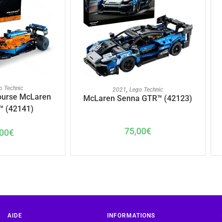
U PANIER
AJOUTER AU PANIER
o Technic
2021
,
Lego Technic
course McLaren
McLaren Senna GTR™ (42123)
™ (42141)
75,00
€
00
€
AIDE
INFORMATIONS