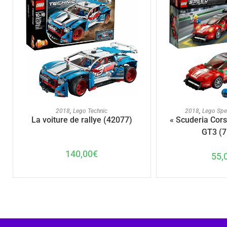
AJOUTER A
AJOUTER AU PANIER
2018
,
Lego Sp
2018
,
Lego Technic
« Scuderia Cors
La voiture de rallye (42077)
GT3 (7
140,00
€
55,