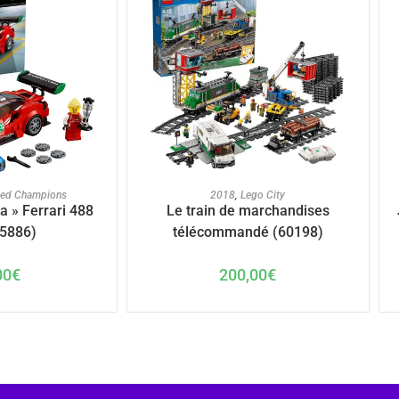
U PANIER
AJOUTER AU PANIER
eed Champions
2018
,
Lego City
a » Ferrari 488
Le train de marchandises
5886)
télécommandé (60198)
00
€
200,00
€