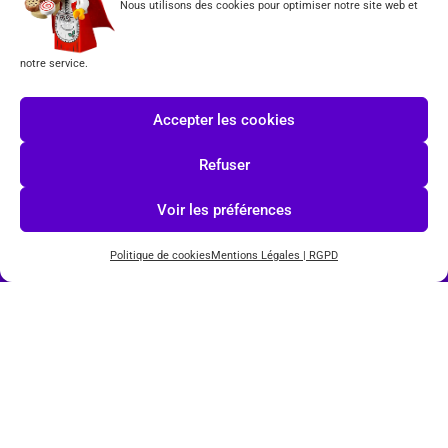
Nous utilisons des cookies pour optimiser notre site web et
CGV
notre service.
Formulaire de rétractation
Tous les produits vendus sur ce site sont fabriqués par LEGO exclusivement. LEGO® est une
Accepter les cookies
marque déposée par The LEGO Group. Les propriétaires des marques respectives citées sur le site
en restent les propriétaires. Tous droits réservés.
Refuser
INSCRIPTION À LA NEWSLETTER
Voir les préférences
Politique de cookies
Mentions Légales | RGPD
J'accepte les conditions du
RGPD.
© COPYRIGHT 2026-
TOYS PUISSANCE 3
POWERED BY