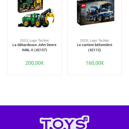
AJOUTER AU PANIER
AJOUTER AU PANIER
2023
,
Lego Technic
2020
,
Lego Technic
La débardeuse John Deere
Le camion bétonnière
948L-II (42157)
(42112)
200,00
€
160,00
€