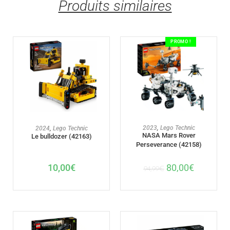
Produits similaires
PROMO !
AJOUTER AU PANIER
AJOUTER AU PANIER
2023
,
Lego Technic
2024
,
Lego Technic
NASA Mars Rover
Le bulldozer (42163)
Perseverance (42158)
10,00
€
80,00
€
94,99
€