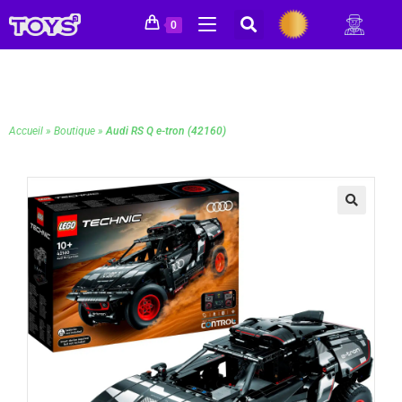
0
Accueil
»
Boutique
»
Audi RS Q e-tron (42160)
🔍