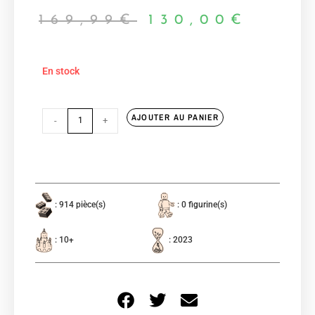
169,99
€
130,00
€
En stock
AJOUTER AU PANIER
-
+
: 914 pièce(s)
: 0 figurine(s)
: 10+
: 2023