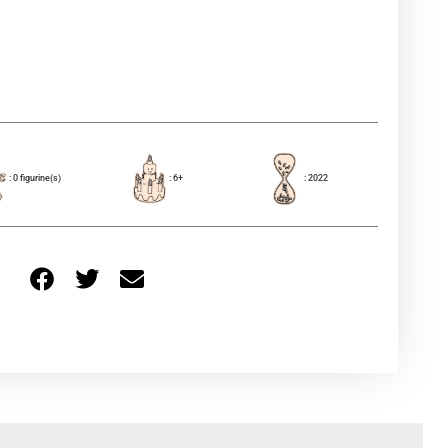
: 0 figurine(s)
: 6+
: 2022