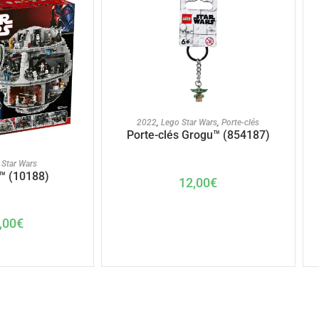
AJOUTER AU PANIER
2022
,
Lego Star Wars
,
Porte-clés
Porte-clés Grogu™ (854187)
U PANIER
 Star Wars
™ (10188)
12,00
€
,00
€