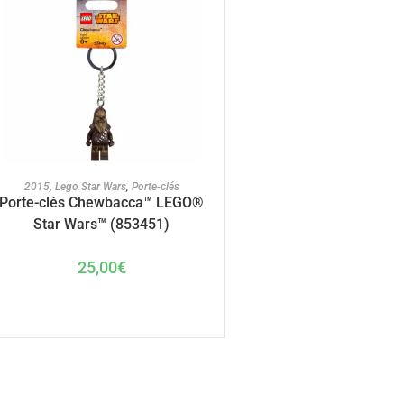
AJOUTER AU PANIER
2015
,
Lego Star Wars
,
Porte-clés
Porte-clés Chewbacca™ LEGO®
Star Wars™ (853451)
25,00
€