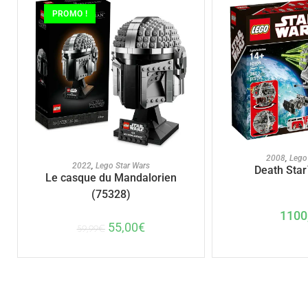
PROMO !
AJOUTER A
2008
,
Lego
AJOUTER AU PANIER
2022
,
Lego Star Wars
Death Star
Le casque du Mandalorien
(75328)
1100
55,00
€
59,99
€