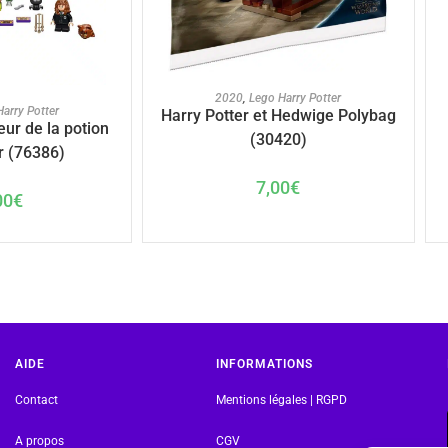
AJOUTER AU PANIER
2020
,
Lego Harry Potter
U PANIER
arry Potter
Harry Potter et Hedwige Polybag
eur de la potion
(30420)
r (76386)
7,00
€
00
€
AIDE
INFORMATIONS
Contact
Mentions légales | RGPD
A propos
CGV