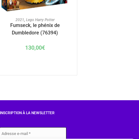
AJOUTER AU PANIER
2021
,
Lego Harry Potter
Fumseck, le phénix de
Dumbledore (76394)
130,00
€
INSCRIPTION À LA NEWSLETTER