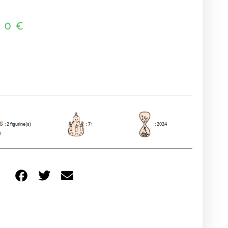
00
€
: 2 figurine(s)
: 7+
: 2024