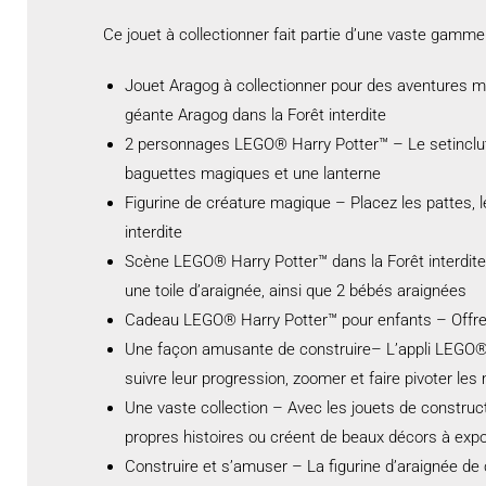
Ce jouet à collectionner fait partie d’une vaste gam
Jouet Aragog à collectionner pour des aventures m
géante Aragog dans la Forêt interdite
2 personnages LEGO® Harry Potter™ – Le setinclut 
baguettes magiques et une lanterne
Figurine de créature magique – Placez les pattes, 
interdite
Scène LEGO® Harry Potter™ dans la Forêt interdite –
une toile d’araignée, ainsi que 2 bébés araignées
Cadeau LEGO® Harry Potter™ pour enfants – Offrez c
Une façon amusante de construire– L’appli LEGO® Bu
suivre leur progression, zoomer et faire pivoter le
Une vaste collection – Avec les jouets de construc
propres histoires ou créent de beaux décors à exp
Construire et s’amuser – La figurine d’araignée d