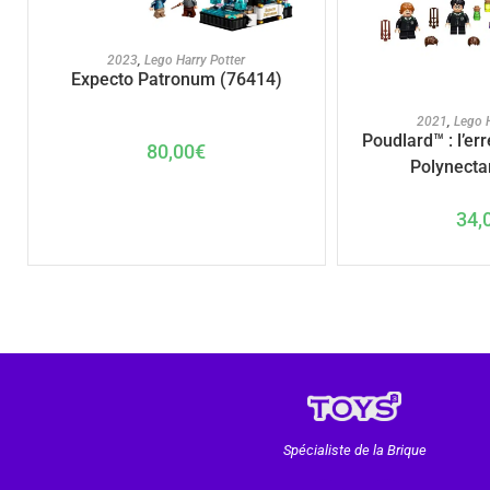
AJOUTER AU PANIER
2023
,
Lego Harry Potter
Expecto Patronum (76414)
AJOUTER A
2021
,
Lego H
Poudlard™ : l’err
80,00
€
Polynecta
34,
Spécialiste de la Brique