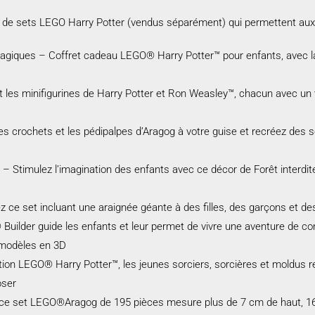
me de sets LEGO Harry Potter (vendus séparément) qui permettent aux 
agiques – Coffret cadeau LEGO® Harry Potter™ pour enfants, avec la 
les minifigurines de Harry Potter et Ron Weasley™, chacun avec un vi
les crochets et les pédipalpes d’Aragog à votre guise et recréez des 
 Stimulez l’imagination des enfants avec ce décor de Forêt interdite p
e set incluant une araignée géante à des filles, des garçons et des
ilder guide les enfants et leur permet de vivre une aventure de const
s modèles en 3D
tion LEGO® Harry Potter™, les jeunes sorciers, sorcières et moldus re
oser
e ce set LEGO®Aragog de 195 pièces mesure plus de 7 cm de haut, 1