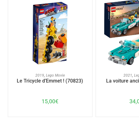
AJOUTER AU PANIER
AJOUTER A
2019
,
Lego Movie
2021
,
Le
Le Tricycle d’Emmet ! (70823)
La voiture anc
15,00
€
34,