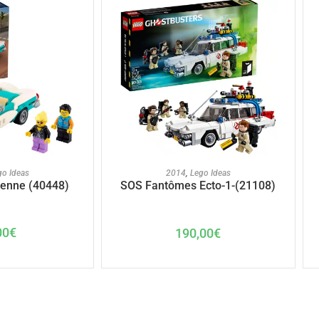
U PANIER
AJOUTER AU PANIER
go Ideas
2014
,
Lego Ideas
ienne (40448)
SOS Fantômes Ecto-1-(21108)
00
€
190,00
€