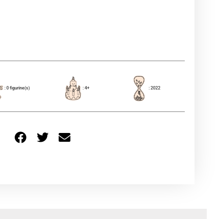
: 0 figurine(s)
: 4+
: 2022