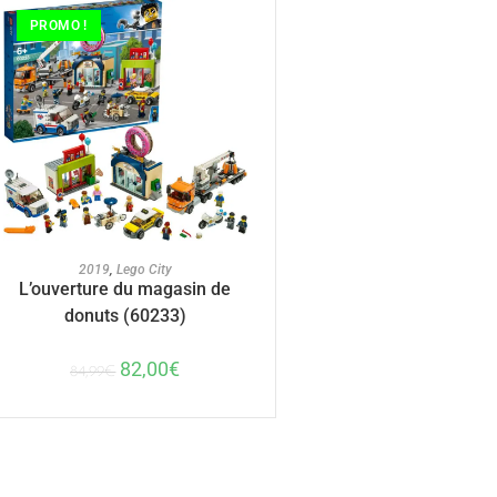
PROMO !
AJOUTER AU PANIER
2019
,
Lego City
L’ouverture du magasin de
donuts (60233)
82,00
€
84,99
€