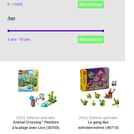
Réinitialiser
0 - 11695
Age
Age
Réinitialiser
3 ans - 18 ans
AJOUTER AU PANIER
AJOUTER AU PANIER
2025
,
Editions spéciales
2024
,
Editions spéciales
Animal Crossing™ Peinture
Le gang des
à la plage avec Lico (30703)
extraterrestres (40715)