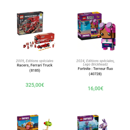
AJOUTER AU PANIER
AJOUTER AU PANIER
2009
,
Editions spéciales
2024
,
Editions spéciales
,
Lego Brickheadz
Racers, Ferrari Truck
Fortnite : Terreur fluo
(8185)
(40728)
325,00
€
16,00
€