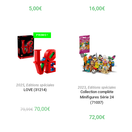
5,00
€
16,00
€
PROMO !
AJOUTER AU PANIER
2025
,
Editions spéciales
AJOUTER AU PANIER
2023
,
Editions spéciales
LOVE (31214)
Collection complète
Minifigures Série 24
(71037)
70,00
€
79,99
€
72,00
€