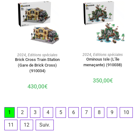
AJOUTER AU PANIER
AJOUTER AU PANIER
2024
,
Editions spéciales
2024
,
Editions spéciales
Ominous Isle (L’île
Brick Cross Train Station
menaçante) (910038)
(Gare de Brick Cross)
(910034)
350,00
€
430,00
€
1
2
3
4
5
6
7
8
9
10
11
12
Suiv.