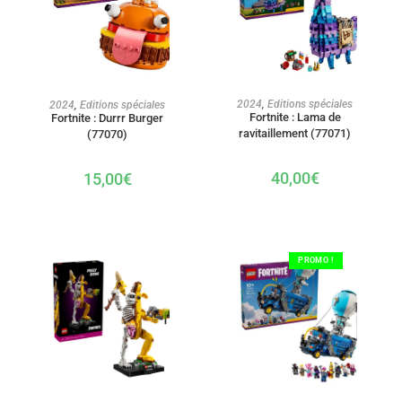
AJOUTER AU PANIER
AJOUTER AU PANIER
2024
,
Editions spéciales
2024
,
Editions spéciales
Fortnite : Lama de
Fortnite : Durrr Burger
ravitaillement (77071)
(77070)
40,00
€
15,00
€
PROMO !