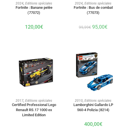
AJOUTER AU PANIER
AJOUTER AU PANIER
2024
,
Editions spéciales
2024
,
Editions spéciales
Fortnite : Banane pelée
Fortnite : Bus de combat
(77072)
(77073)
120,00
€
95,00
€
99,99
€
AJOUTER AU PANIER
AJOUTER AU PANIER
2017
,
Editions spéciales
2010
,
Editions spéciales
Certified Professional Lego
Lamborghini Gallardo LP
Renault RS.17 1000 ex
560-4 Polizia (8214)
Limited Edition
400,00
€