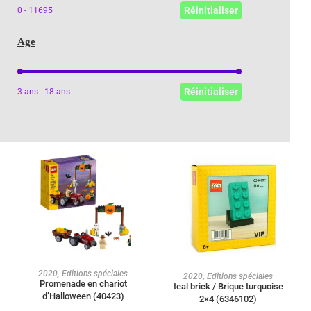
Réinitialiser
0 - 11695
Age
Age
Réinitialiser
3 ans - 18 ans
AJOUTER AU PANIER
2020
,
Editions spéciales
AJOUTER AU PANIER
2020
,
Editions spéciales
Promenade en chariot
teal brick / Brique turquoise
d’Halloween (40423)
2×4 (6346102)