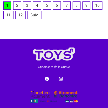
1
2
3
4
5
6
7
8
9
10
11
12
Suiv.
Spécialiste de la Brique