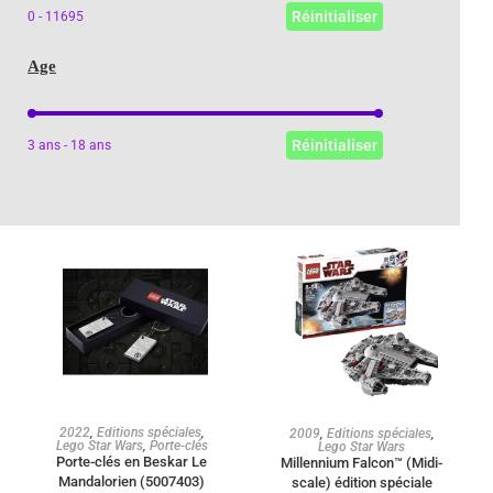
Réinitialiser
0 - 11695
Age
Age
Réinitialiser
3 ans - 18 ans
AJOUTER AU PANIER
AJOUTER AU PANIER
2022
,
Editions spéciales
,
2009
,
Editions spéciales
,
Lego Star Wars
,
Porte-clés
Lego Star Wars
Porte-clés en Beskar Le
Millennium Falcon™ (Midi-
Mandalorien (5007403)
scale) édition spéciale