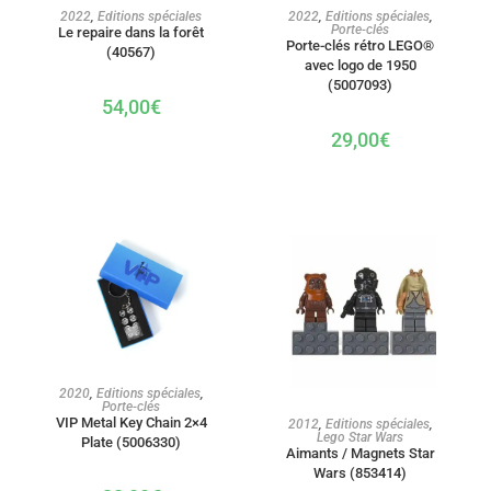
AJOUTER AU PANIER
AJOUTER AU PANIER
2022
,
Editions spéciales
2022
,
Editions spéciales
,
Porte-clés
Le repaire dans la forêt
Porte-clés rétro LEGO®
(40567)
avec logo de 1950
(5007093)
54,00
€
29,00
€
AJOUTER AU PANIER
2020
,
Editions spéciales
,
Porte-clés
AJOUTER AU PANIER
VIP Metal Key Chain 2×4
2012
,
Editions spéciales
,
Lego Star Wars
Plate (5006330)
Aimants / Magnets Star
Wars (853414)