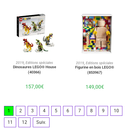
AJOUTER AU PANIER
AJOUTER AU PANIER
2019
,
Editions spéciales
2019
,
Editions spéciales
Dinosaures LEGO® House
Figurine en bois LEGO®
(40366)
(853967)
157,00
€
149,00
€
1
2
3
4
5
6
7
8
9
10
11
12
Suiv.