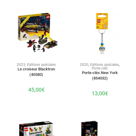
AJOUTER AU PANIER
AJOUTER AU PANIER
2023
,
Editions spéciales
2020
,
Editions spéciales
,
Porte-clés
Le croiseur Blacktron
Porte-clés New York
(40580)
(854032)
45,00
€
13,00
€