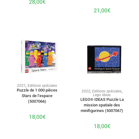
28,00
€
21,00
€
AJOUTER AU PANIER
2021
,
Editions spéciales
Puzzle de 1 000 pièces
AJOUTER AU PANIER
2022
,
Editions spéciales
,
Lego Ideas
Stars de l’espace
LEGO® IDEAS Puzzle La
(5007066)
mission spatiale des
minifigurines (5007067)
18,00
€
18,00
€